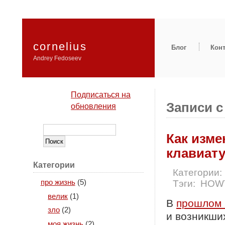
cornelius
Блог
Кон
Andrey Fedoseev
Подписаться на
Записи с
обновления
Как изме
клавиат
Категории
Категории:
Тэги:
HOW
про жизнь
(5)
велик
(1)
В
прошлом 
зло
(2)
и возникших
моя жизнь
(2)