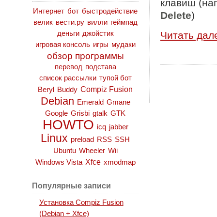
клавиш (на
Интернет
бот
быстродействие
Delete
)
велик
вести.ру
вилли
геймпад
Читать дал
деньги
джойстик
игровая консоль
игры
мудаки
обзор программы
перевод
подстава
список рассылки
тупой бот
Compiz Fusion
Beryl
Buddy
Debian
Emerald
Gmane
Google
Grisbi
gtalk
GTK
HOWTO
icq
jabber
Linux
preload
RSS
SSH
Ubuntu
Wheeler
Wii
Xfce
Windows Vista
xmodmap
Популярные записи
Установка Compiz Fusion
(Debian + Xfce)