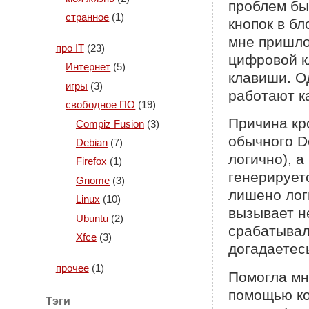
проблем бы
странное
(1)
кнопок в б
мне пришло
про IT
(23)
цифровой к
Интернет
(5)
клавиши. О
игры
(3)
работают к
свободное ПО
(19)
Причина кро
Compiz Fusion
(3)
обычного D
Debian
(7)
логично), а
Firefox
(1)
генерирует
Gnome
(3)
лишено лог
Linux
(10)
вызывает н
Ubuntu
(2)
срабатыва
Xfce
(3)
догадаетесь
прочее
(1)
Помогла мн
помощью ко
Тэги