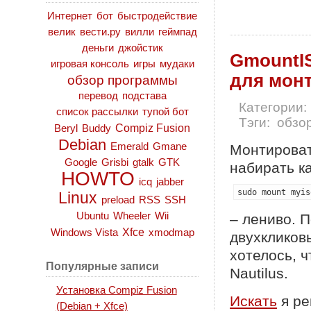
Интернет
бот
быстродействие
велик
вести.ру
вилли
геймпад
деньги
джойстик
GmountIS
игровая консоль
игры
мудаки
для мон
обзор программы
перевод
подстава
Категории:
список рассылки
тупой бот
Тэги:
обзо
Compiz Fusion
Beryl
Buddy
Debian
Emerald
Gmane
Монтироват
Google
Grisbi
gtalk
GTK
набирать к
HOWTO
icq
jabber
sudo mount myis
Linux
preload
RSS
SSH
Ubuntu
Wheeler
Wii
– лениво. 
Xfce
Windows Vista
xmodmap
двухкликов
хотелось, 
Популярные записи
Nautilus.
Установка Compiz Fusion
Искать
я ре
(Debian + Xfce)