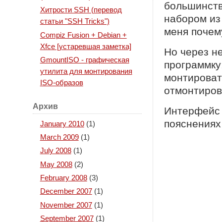
большинств
Хитрости SSH (перевод
набором из 
статьи "SSH Tricks")
меня почем
Compiz Fusion + Debian +
Xfce [устаревшая заметка]
Но через н
GmountISO - графическая
программку
утилита для монтирования
монтироват
ISO-образов
отмонтиров
Архив
Интерфейс 
пояснениях
January 2010
(1)
March 2009
(1)
July 2008
(1)
May 2008
(2)
February 2008
(3)
December 2007
(1)
November 2007
(1)
September 2007
(1)