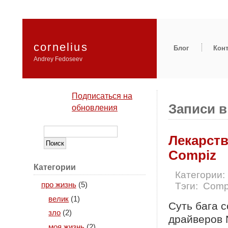
cornelius
Блог
Кон
Andrey Fedoseev
Подписаться на
Записи в
обновления
Лекарств
Compiz
Категории
Категории:
Тэги:
Comp
про жизнь
(5)
велик
(1)
Суть бага 
зло
(2)
драйверов 
моя жизнь
(2)