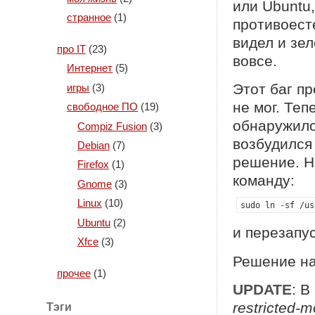
или Ubuntu
странное
(1)
противоест
видел и зе
про IT
(23)
вовсе.
Интернет
(5)
Этот баг п
игры
(3)
не мог. Теп
свободное ПО
(19)
обнаружило
Compiz Fusion
(3)
возбудился
Debian
(7)
решение. Н
Firefox
(1)
команду:
Gnome
(3)
Linux
(10)
sudo ln -sf /us
Ubuntu
(2)
и перезапус
Xfce
(3)
Решение на
прочее
(1)
UPDATE
: В
restricted-
Тэги