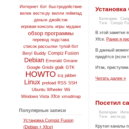
Интернет
бот
быстродействие
Установка 
велик
вести.ру
вилли
геймпад
Категории:
Comp
деньги
джойстик
Тэги:
Compiz Fu
игровая консоль
игры
мудаки
В этой заметке 
обзор программы
Xfce.
Ранее я пи
перевод
подстава
список рассылки
тупой бот
В данный момент
Compiz Fusion
Beryl
Buddy
придётся (если 
Debian
Emerald
Gmane
Итак, приступи
Google
Grisbi
gtalk
GTK
HOWTO
icq
jabber
Читать далее »
Linux
preload
RSS
SSH
Ubuntu
Wheeler
Wii
Xfce
Windows Vista
xmodmap
Посетил са
Популярные записи
Категории:
Инте
Тэги:
вести.ру
,
Установка Compiz Fusion
Крутил каналы п
(Debian + Xfce)