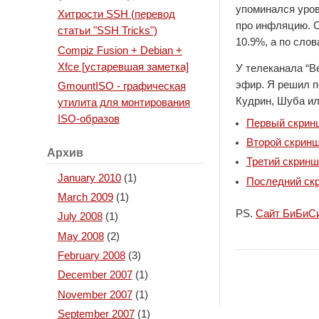
упоминался уров
Хитрости SSH (перевод
про инфляцию. С
статьи "SSH Tricks")
10.9%, а по сло
Compiz Fusion + Debian +
Xfce [устаревшая заметка]
У телеканала “В
эфир. Я решил п
GmountISO - графическая
Кудрин, Шуба ил
утилита для монтирования
ISO-образов
Первый скрин
Второй скрин
Архив
Третий скринш
January 2010
(1)
Последний ск
March 2009
(1)
PS.
Сайт БиБиС
July 2008
(1)
May 2008
(2)
February 2008
(3)
December 2007
(1)
November 2007
(1)
September 2007
(1)