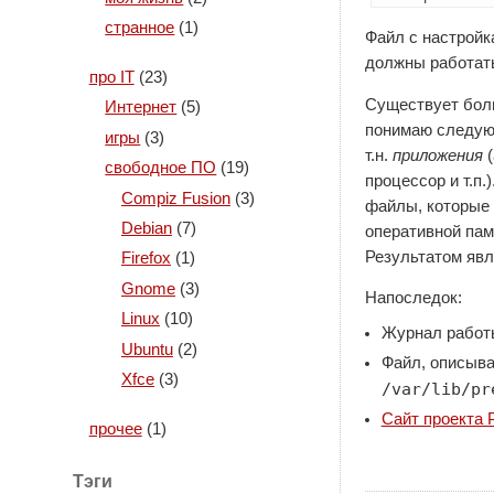
странное
(1)
Файл с настройк
должны работат
про IT
(23)
Существует бо
Интернет
(5)
понимаю следую
игры
(3)
т.н.
приложения
(
свободное ПО
(19)
процессор и т.п
Compiz Fusion
(3)
файлы, которые 
Debian
(7)
оперативной пам
Результатом явл
Firefox
(1)
Gnome
(3)
Напоследок:
Linux
(10)
Журнал работы
Ubuntu
(2)
Файл, описыва
Xfce
(3)
/var/lib/pr
Сайт проекта P
прочее
(1)
Тэги