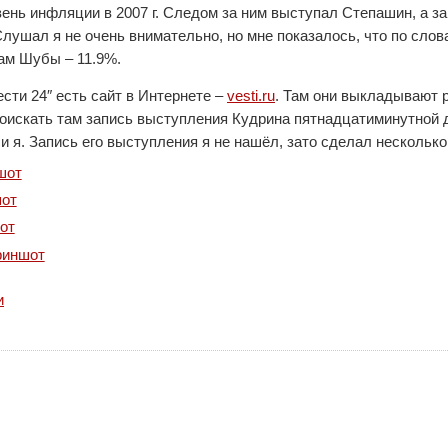
ень инфляции в 2007 г. Следом за ним выступал Степашин, а з
лушал я не очень внимательно, но мне показалось, что по слов
вам Шубы – 11.9%.
ести 24″ есть сайт в Интернете –
vesti.ru
. Там они выкладывают 
оискать там запись выступления Кудрина пятнадцатиминутной да
и я. Запись его выступления я не нашёл, зато сделал несколько
шот
шот
от
риншот
и