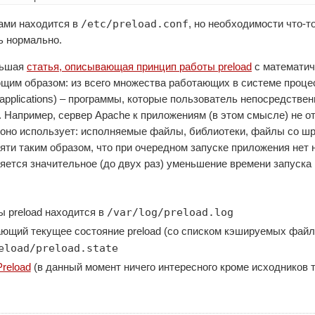
/etc/preload.conf
ами находится в
, но необходимости что-т
ь нормально.
льшая
статья, описывающая принцип работы preload
с математич
щим образом: из всего множества работающих в системе проце
applications) – программы, которые пользователь непосредстве
.). Например, сервер Apache к приложениям (в этом смысле) не 
оно использует: исполняемые файлы, библиотеки, файлы со шр
яти таким образом, что при очередном запуске приложения нет 
яется значительное (до двух раз) уменьшение времени запуска
/var/log/preload.log
 preload находится в
ющий текущее состояние preload (со списком кэшируемых файл
eload/preload.state
reload
(в данный момент ничего интересного кроме исходников т