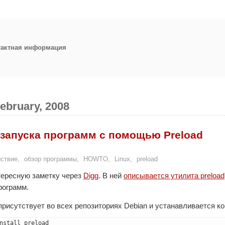
тактная информация
ebruary, 2008
 запуска программ с помощью Preload
x
ствие
,
обзор программы
,
HOWTO
,
Linux
,
preload
тересную заметку через
Digg
. В ней
описывается утилита preload
рограмм.
присутствует во всех репозиториях Debian и устанавливается к
nstall preload