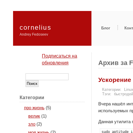
cornelius
Блог
Кон
Andrey Fedoseev
Подписаться на
Архив за F
обновления
Ускорение
Категории:
Linu
Тэги:
быстродей
Категории
Вчера нашёл ин
про жизнь
(5)
используемых п
велик
(1)
Данная утилита 
зло
(2)
sudo aptitude i
моя жизнь
(2)