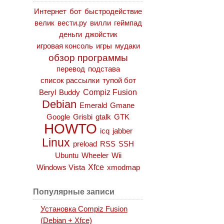
Интернет
бот
быстродействие
велик
вести.ру
вилли
геймпад
деньги
джойстик
игровая консоль
игры
мудаки
обзор программы
перевод
подстава
список рассылки
тупой бот
Compiz Fusion
Beryl
Buddy
Debian
Emerald
Gmane
Google
Grisbi
gtalk
GTK
HOWTO
icq
jabber
Linux
preload
RSS
SSH
Ubuntu
Wheeler
Wii
Xfce
Windows Vista
xmodmap
Популярные записи
Установка Compiz Fusion
(Debian + Xfce)