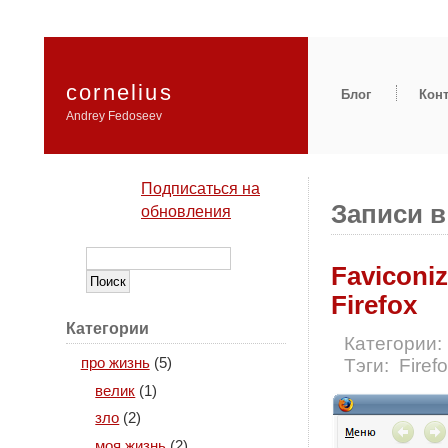
cornelius
Блог
Кон
Andrey Fedoseev
Подписаться на
Записи в 
обновления
Faviconi
Firefox
Категории
Категории:
Тэги:
Firef
про жизнь
(5)
велик
(1)
зло
(2)
моя жизнь
(2)